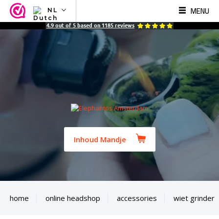
MENU
NL
NL
4.9
out of
5
based on
1185
reviews
EN
FR
TR
SV
ES
DE
Inhoud Mandje
home
online headshop
accessories
wiet grinder