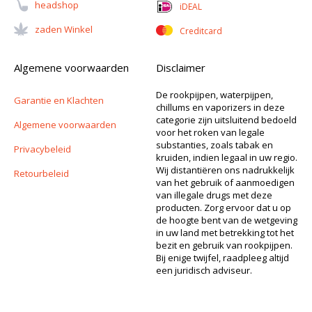
Headshop
iDEAL
Zaden Winkel
Creditcard
Algemene voorwaarden
Disclaimer
De rookpijpen, waterpijpen,
Garantie en Klachten
chillums en vaporizers in deze
categorie zijn uitsluitend bedoeld
Algemene voorwaarden
voor het roken van legale
substanties, zoals tabak en
Privacybeleid
kruiden, indien legaal in uw regio.
Wij distantiëren ons nadrukkelijk
Retourbeleid
van het gebruik of aanmoedigen
van illegale drugs met deze
producten. Zorg ervoor dat u op
de hoogte bent van de wetgeving
in uw land met betrekking tot het
bezit en gebruik van rookpijpen.
Bij enige twijfel, raadpleeg altijd
een juridisch adviseur.