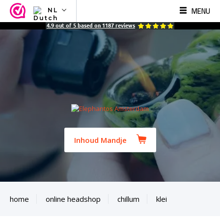
MENU
NL
NL
4.9
out of
5
based on
1187
reviews
EN
FR
TR
SV
ES
DE
Inhoud Mandje
home
online headshop
chillum
klei