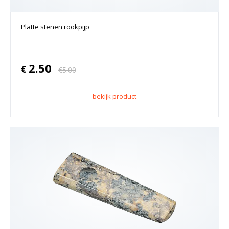
Platte stenen rookpijp
2.50
€
€
5.00
bekijk product