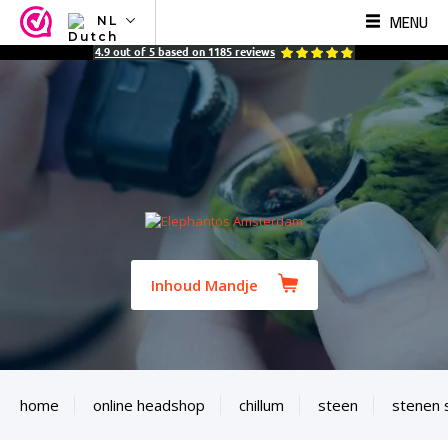
MENU
NL
NL
4.9
out of
5
based on
1185
reviews
EN
FR
TR
SV
ES
DE
Inhoud Mandje
home
online headshop
chillum
steen
stenen s