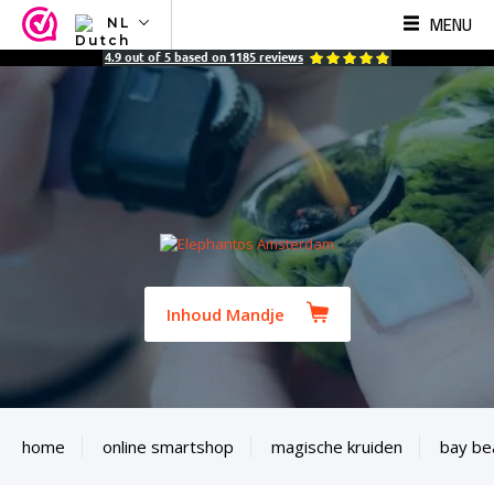
MENU
NL
NL
4.9
out of
5
based on
1185
reviews
EN
FR
TR
SV
ES
DE
Inhoud Mandje
home
online smartshop
magische kruiden
bay be