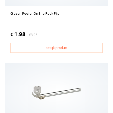
Glazen Reefer On-line Rook Pijp
1.98
€
€
3.95
bekijk product