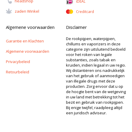
Headshop
iDEAL
Zaden Winkel
Creditcard
Algemene voorwaarden
Disclaimer
De rookpijpen, waterpijpen,
Garantie en Klachten
chillums en vaporizers in deze
categorie zijn uitsluitend bedoeld
Algemene voorwaarden
voor het roken van legale
substanties, zoals tabak en
Privacybeleid
kruiden, indien legaal in uw regio.
Wij distantiëren ons nadrukkelijk
Retourbeleid
van het gebruik of aanmoedigen
van illegale drugs met deze
producten. Zorg ervoor dat u op
de hoogte bent van de wetgeving
in uw land met betrekking tot het
bezit en gebruik van rookpijpen.
Bij enige twijfel, raadpleeg altijd
een juridisch adviseur.