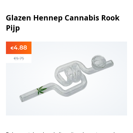
Glazen Hennep Cannabis Rook
Pijp
4.88
€
€
9.75