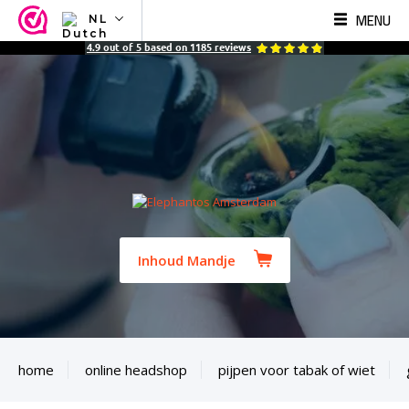
MENU
NL
NL
4.9
out of
5
based on
1185
reviews
EN
FR
TR
SV
ES
DE
Inhoud Mandje
home
online headshop
pijpen voor tabak of wiet