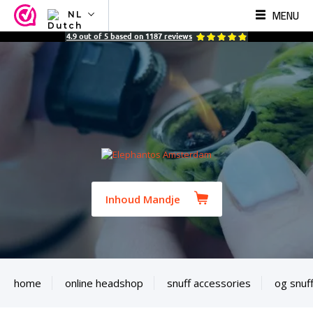
MENU
NL
NL
4.9
out of
5
based on
1187
reviews
EN
FR
TR
SV
ES
DE
Inhoud Mandje
home
online headshop
snuff accessories
og snuf