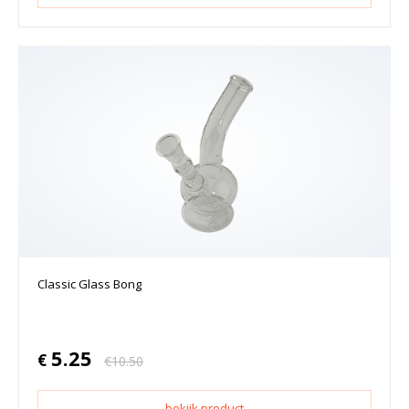
Classic Glass Bong
5.25
€
€
10.50
bekijk product