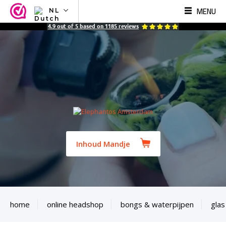
MENU
NL
NL
4.9
out of
5
based on
1185
reviews
EN
FR
TR
SV
ES
DE
Inhoud Mandje
home
online headshop
bongs & waterpijpen
glas