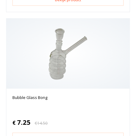
Bubble Glass Bong
7.25
€
€
14.50