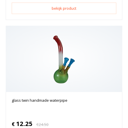
bekijk product
glass twin handmade waterpipe
12.25
€
€
24.50