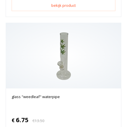
bekijk product
glass "weedleaf" waterpipe
6.75
€
€
13.50