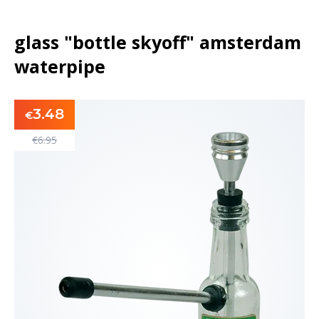
glass "bottle skyoff" amsterdam
waterpipe
3.48
€
€
6.95