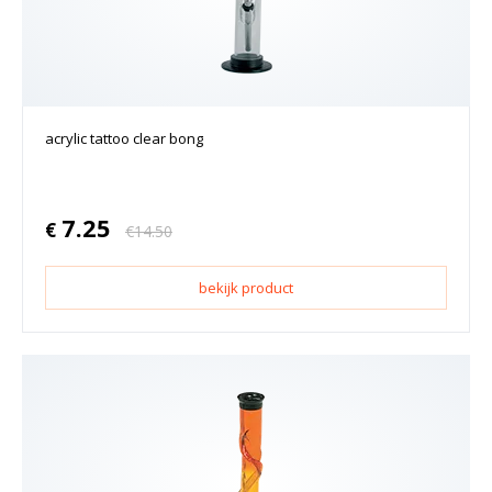
acrylic tattoo clear bong
7.25
€
€
14.50
bekijk product