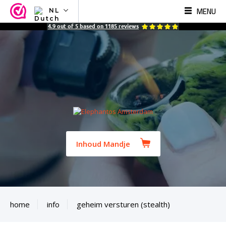
MENU
NL
NL
4.9
out of
5
based on
1185
reviews
EN
FR
TR
SV
ES
DE
Inhoud Mandje
home
info
geheim versturen (stealth)