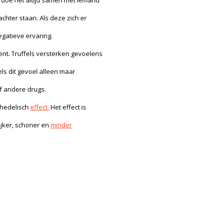
, doe het altijd samen met iemand
chter staan. Als deze zich er
gatieve ervaring.
ent. Truffels versterken gevoelens
fels dit gevoel alleen maar
of andere drugs.
chedelisch
effect.
Het effect is
ijker, schoner en
minder