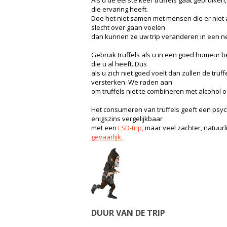
Als u de eerste keer truffels gaat gebruiken
die ervaring heeft.
Doe het niet samen met mensen die er niet a
slecht over gaan voelen
dan kunnen ze uw trip veranderen in een ne
Gebruik truffels als u in een goed humeur b
die u al heeft. Dus
als u zich niet goed voelt dan zullen de truf
versterken. We raden aan
om truffels niet te combineren met alcohol 
Het consumeren van truffels geeft een psy
enigszins vergelijkbaar
met een
LSD-trip,
maar veel zachter, natuurl
gevaarlijk.
DUUR VAN DE TRIP