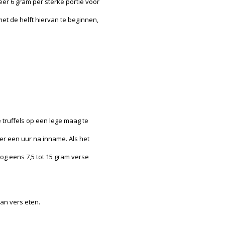
er 6 gram per sterke portie voor
t de helft hiervan te beginnen,
 truffels op een lege maag te
er een uur na inname. Als het
 nog eens 7,5 tot 15 gram verse
an vers eten.