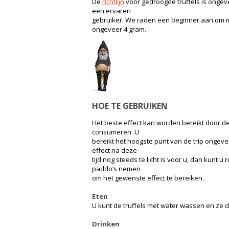
De
richtlijn
voor gedroogde truffels is ongeve
een ervaren
gebruiker. We raden een beginner aan om me
ongeveer 4 gram.
HOE TE GEBRUIKEN
Het beste effect kan worden bereikt door de
consumeren. U
bereikt het hoogste punt van de trip ongeve
effect na deze
tijd nog steeds te licht is voor u, dan kunt u
paddo’s nemen
om het gewenste effect te bereiken.
Eten
U kunt de truffels met water wassen en ze d
Drinken