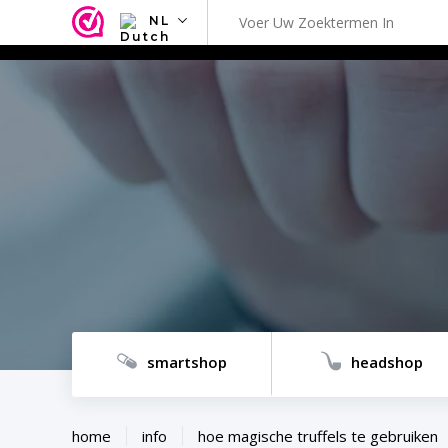
NL
NL
EN
FR
TR
SV
ES
DE
smartshop
headshop
home
info
hoe magische truffels te gebruiken