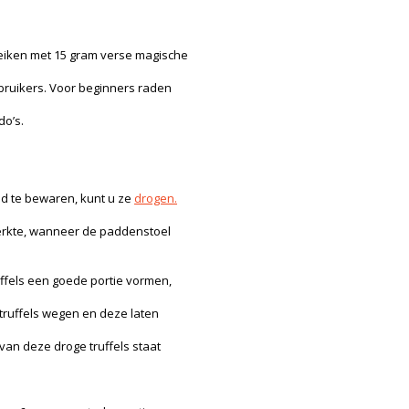
ereiken met 15 gram verse magische
bruikers. Voor beginners raden
do’s.
jd te bewaren, kunt u ze
drogen.
terkte, wanneer de paddenstoel
ffels een goede portie vormen,
 truffels wegen en deze laten
van deze droge truffels staat