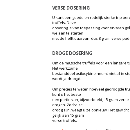
VERSE DOSERING
U kunt een goede en redelijk sterke trip b
truffels. Deze
dosering is van toepassing voor ervaren ge
we aan te starten
met de helft daarvan, dus 8 gram verse pad
DROGE DOSERING
Om de magische truffels voor een langere ti
Het werkzame
bestanddeel psilocybine neemt niet af in s
wordt gedroogd.
Om precies te weten hoeveel gedroogde tru
kunt u het beste
een portie van, bijvoorbeeld, 15 gram verse
drogen. Zodra ze
droog zijn, weegt u ze opnieuw. Het gewicht 
gelijk aan 15 gram
verse truffels.