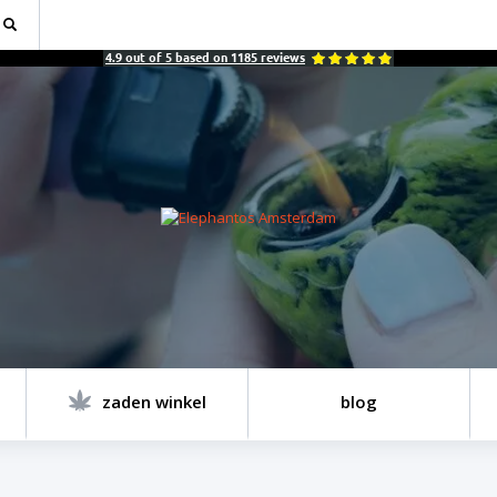
4.9
out of
5
based on
1185
reviews
zaden winkel
blog