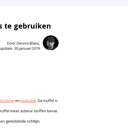
s te gebruiken
Door Dennis Blanc,
update: 30 januari 2019
locybine
en
psilocine
. De truffel is
ruffel meer actieve stoffen bevat
n gemiddelde richtlijn.