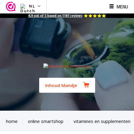
MENU
NL
NL
4.9
out of
5
based on
1187
reviews
EN
FR
TR
SV
ES
DE
Inhoud Mandje
home
online smartshop
vitamines en supplementen