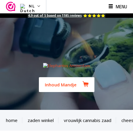
MENU
NL
NL
4.9
out of
5
based on
1185
reviews
EN
FR
TR
SV
ES
DE
Inhoud Mandje
home
zaden winkel
vrouwlijk cannabis zaad
chees