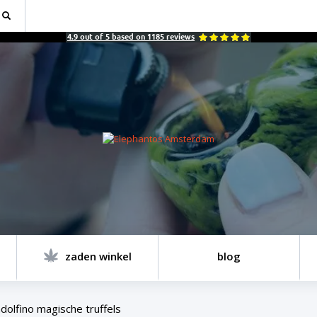
4.9
out of
5
based on
1185
reviews
zaden winkel
blog
dolfino magische truffels