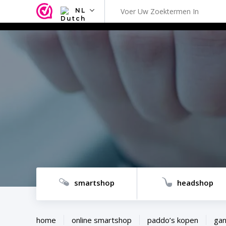
NL
NL
EN
FR
TR
SV
ES
DE
smartshop
headshop
home
online smartshop
paddo’s kopen
gan