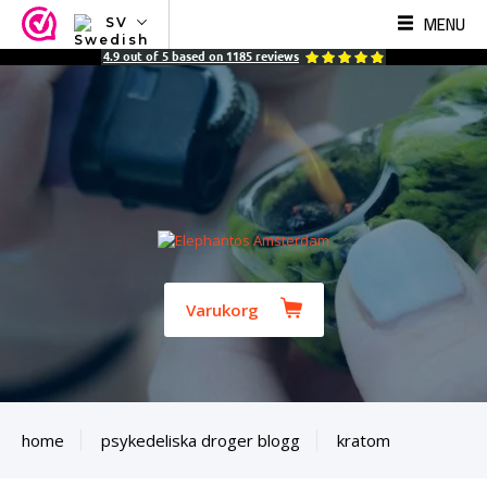
MENU
SV
NL
4.9
out of
5
based on
1185
reviews
EN
FR
TR
SV
ES
DE
Varukorg
home
psykedeliska droger blogg
kratom