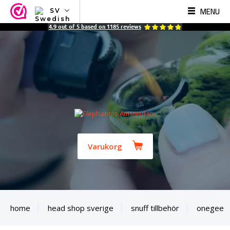
MENU
SV
NL
4.9
out of
5
based on
1185
reviews
EN
FR
TR
SV
ES
DE
Varukorg
home
head shop sverige
snuff tillbehör
onegee