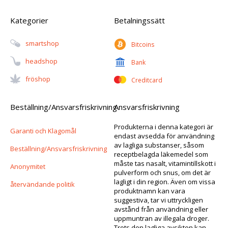
Kategorier
Betalningssätt
Smartshop
Bitcoins
Headshop
Bank
Fröshop
Creditcard
Beställning/Ansvarsfriskrivning
Ansvarsfriskrivning
Produkterna i denna kategori är
Garanti och Klagomål
endast avsedda för användning
av lagliga substanser, såsom
Beställning/Ansvarsfriskrivning
receptbelagda läkemedel som
måste tas nasalt, vitamintillskott i
Anonymitet
pulverform och snus, om det är
lagligt i din region. Även om vissa
återvändande politik
produktnamn kan vara
suggestiva, tar vi uttryckligen
avstånd från användning eller
uppmuntran av illegala droger.
Trots den lagliga avsikten kan