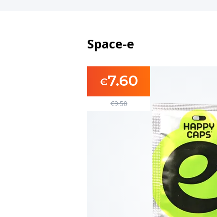
Space-e
7.60
€
€
9.50