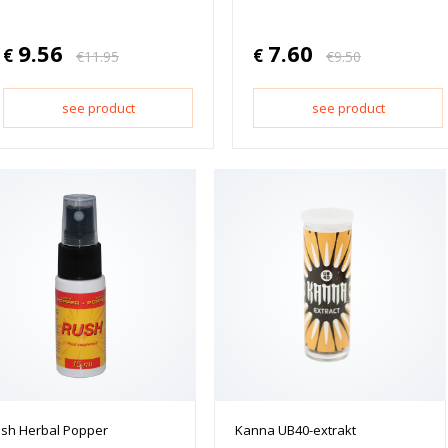
9.56
7.60
€
€
€
11.95
€
9.50
see product
see product
sh Herbal Popper
Kanna UB40-extrakt