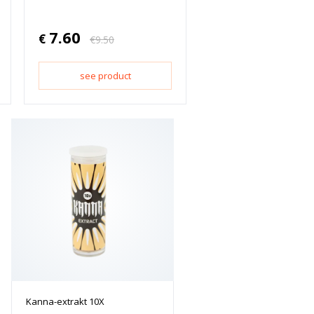
7.60
€
€
9.50
see product
Kanna-extrakt 10X