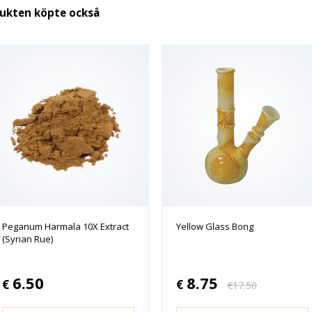
dukten köpte också
Peganum Harmala 10X Extract
Yellow Glass Bong
(Syrian Rue)
6.50
8.75
€
€
€
17.50