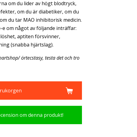
na om du lider av högt blodtryck,
efekter, om du är diabetiker, om du
r om du tar MAO inhibitorisk medicin.
e om något av följande inträffar:
löshet, aptiten försvinner,
ning (snabba hjärtslag).
artshop/ örtecstasy, testa det och tro
varukorgen
recension om denna produkt!