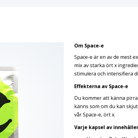
Om Space-e
Space-e är en av de mest e
mix av starka ört x ingredi
stimulera och intensifiera 
Effekterna
av
Space-e
Du kommer att känna pirra
känns som om du kan skjuta 
vår Space-e, ört x.
Varje kapsel av inneh
å
lle