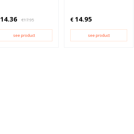
14.36
14.95
€
€
17.95
see product
see product