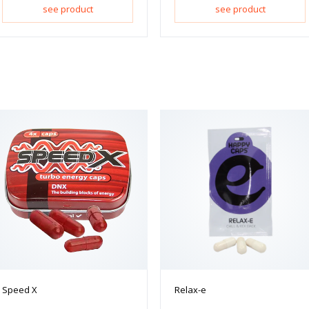
see product
see product
Speed X
Relax-e