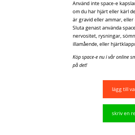
Använd inte space-e kapslar
om du har hjärt eller kärl d
är gravid eller ammar, elle
Sluta genast använda space-
nervositet, rysningar, sömn
illamående, eller hjärtklapp
Köp space-e nu i vår online sm
på det!
lägg till 
skriv en 