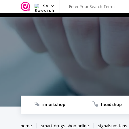
SV
NL
EN
FR
TR
SV
ES
DE
smartshop
headshop
home
smart drugs shop online
signalsubstans