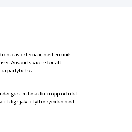
xtrema av örterna x, med en unik
enser. Använd space-e för att
dina partybehov.
ndet genom hela din kropp och det
ut dig själv till yttre rymden med
r