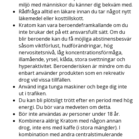
miljö med människor du känner dig bekväm med.
Rådfråga alltid en läkare innan du tar något nytt
läkemedel eller kosttillskott.
Kratom kan vara beroendeframkallande om du
inte brukar det på ett ansvarsfullt sätt. Om du
blir beroende kan du få möjliga abstinensbesvär
såsom viktförlust, hudförändringar, hög
nervositetsnivå, låg koncentrationsförmåga,
illamående, yrsel, klåda, stora svettningar och
hyperaktivitet. Beroenderisken är mindre om du
enbart använder produkten som en rekreativ
drog vid vissa tillfällen.
Använd inga tunga maskiner och bege dig inte
ut i trafiken.
Du kan bli plötsligt trött efter en period med hög
energi. Du bör vara medveten om detta.
Bör inte användas av personer under 18 år.
Kombinera aldrig Kratom med någon annan
drog, inte ens med kaffe (i stora mängder). I
kombination med andra centralstimulerande