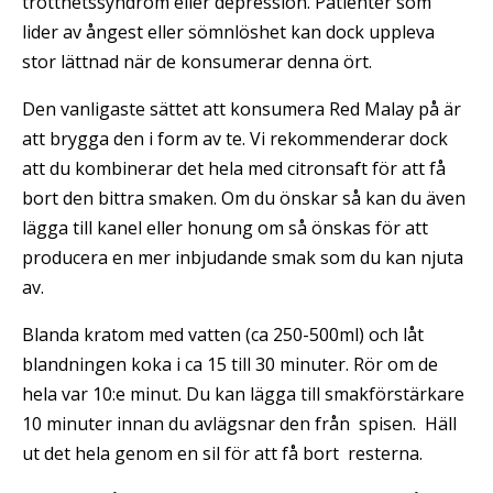
trötthetssyndrom eller depression. Patienter som
lider av ångest eller sömnlöshet kan dock uppleva
stor lättnad när de konsumerar denna ört.
Den vanligaste sättet att konsumera Red Malay på är
att brygga den i form av te. Vi rekommenderar dock
att du kombinerar det hela med citronsaft för att få
bort den bittra smaken. Om du önskar så kan du även
lägga till kanel eller honung om så önskas för att
producera en mer inbjudande smak som du kan njuta
av.
Blanda kratom med vatten (ca 250-500ml) och låt
blandningen koka i ca 15 till 30 minuter. Rör om de
hela var 10:e minut. Du kan lägga till smakförstärkare
10 minuter innan du avlägsnar den från spisen. Häll
ut det hela genom en sil för att få bort resterna.