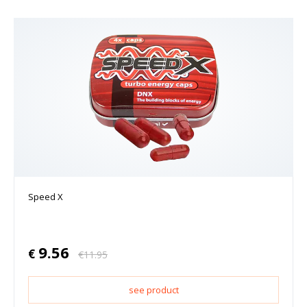
Speed X
9.56
€
€
11.95
see product