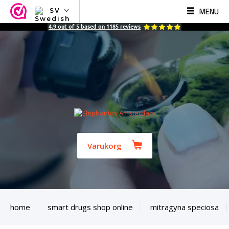
MENU
SV
NL
4.9
out of
5
based on
1185
reviews
EN
FR
TR
SV
ES
DE
Varukorg
home
smart drugs shop online
mitragyna speciosa