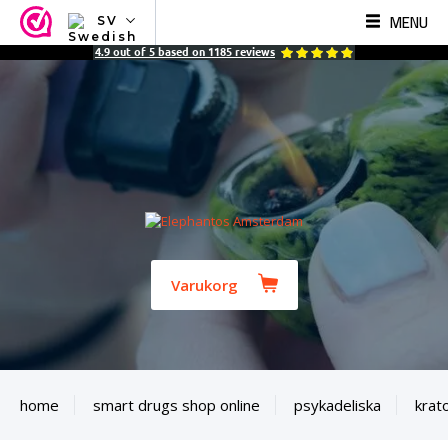
MENU
SV
NL
4.9
out of
5
based on
1185
reviews
EN
FR
TR
SV
ES
DE
Varukorg
home
smart drugs shop online
psykadeliska
krat