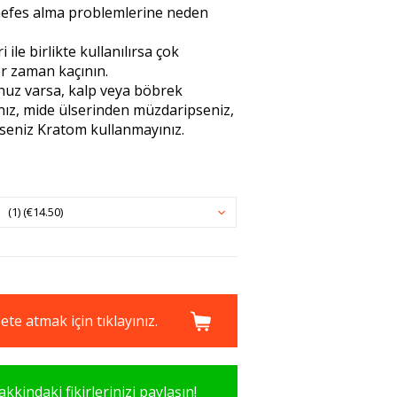
 nefes alma problemlerine neden
 ile birlikte kullanılırsa çok
er zaman kaçının.
uz varsa, kalp veya böbrek
nız, mide ülserinden müzdaripseniz,
pseniz Kratom kullanmayınız.
(1) (€14.50)
te atmak için tıklayınız.
kkindaki fikirlerinizi paylaşın!