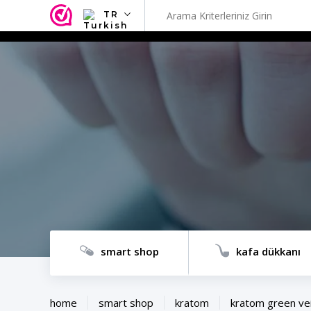
TR
NL
EN
FR
TR
SV
ES
DE
smart shop
kafa dükkanı
home
smart shop
kratom
kratom green vei