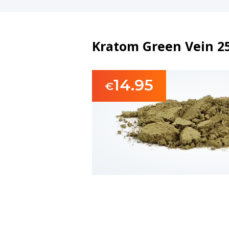
Kratom Green Vein 25
14.95
€