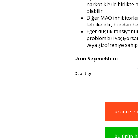
narkotiklerle birlikte
olabilir.
Diğer MAO inhibitörleri
tehlikelidir, bundan h
Eğer düşük tansiyonun
problemleri yaşıyorsa
veya şizofreniye sahi
Ürün Seçenekleri:
Quantity
ürünü sepe
bu ürün ha