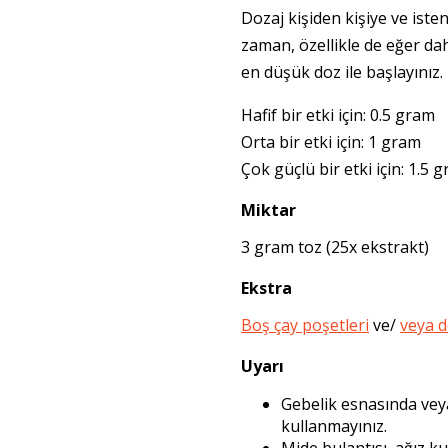
Dozaj kişiden kişiye ve iste
zaman, özellikle de eğer d
en düşük doz ile başlayınız.
Hafif bir etki için: 0.5 gram
Orta bir etki için: 1 gram
Çok güçlü bir etki için: 1.5 
Miktar
3 gram toz (25x ekstrakt)
Ekstra
Boş çay poşetleri
ve/
veya d
Uyarı
Gebelik esnasında ve
kullanmayınız.