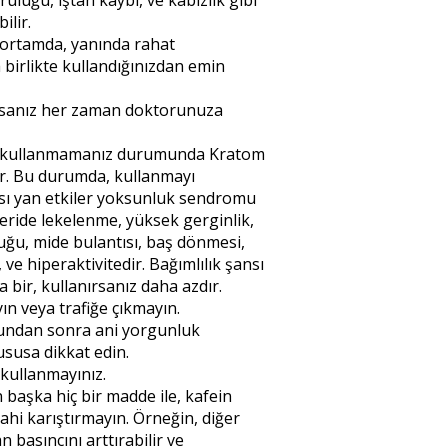
ruluğu, iştah kaybı, ve kabızlık gibi
ilir.
 ortamda, yanında rahat
a birlikte kullandığınızdan emin
yorsanız her zaman doktorunuza
e kullanmamanız durumunda Kratom
lir. Bu durumda, kullanmayı
ası yan etkiler yoksunluk sendromu
, deride lekelenme, yüksek gerginlik,
u, mide bulantısı, baş dönmesi,
 ve hiperaktivitedir. Bağımlılık şansı
a bir, kullanırsanız daha azdır.
n veya trafiğe çıkmayın.
dundan sonra ani yorgunluk
ususa dikkat edin.
 kullanmayınız.
başka hiç bir madde ile, kafein
ahi karıştırmayın. Örneğin, diğer
an basıncını arttırabilir ve