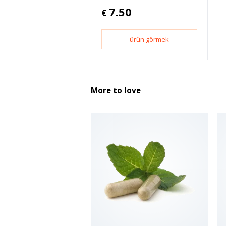
7.50
€
ürün görmek
More to love