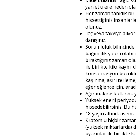
Mide bulantısı, ağız ku
yan etkilere neden olab
Her zaman tanıdık bir
hissettiğiniz insanlarl
olunuz.
İlaç veya takviye alı
danışınız.
Sorumluluk bilincind
bağımlılık yapıcı olabi
bıraktığınız zaman ol
ile birlikte kilo kaybı
konsanrasyon bozukluğ
kaşınma, aşırı terleme,
eğer eğlence için, arad
Ağır makine kullanmayı
Yüksek enerji periyo
hissedebilirsiniz. Bu h
18 yaşın altında iseniz
Kratom'u hiçbir zaman 
(yüksek miktarlarda) d
uyarıcılar ile birlikte k