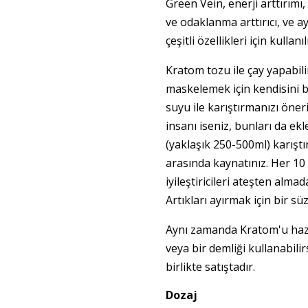
Green Vein, enerji arttırımı,
ve odaklanma arttırıcı, ve 
çeşitli özellikleri için kullanı
Kratom tozu ile çay yapabilir
maskelemek için kendisini b
suyu ile karıştırmanızı öner
insanı iseniz, bunları da ekl
(yaklaşık 250-500ml) karıştır
arasında kaynatınız. Her 10 
iyileştiricileri ateşten alma
Artıkları ayırmak için bir sü
Aynı zamanda Kratom'u hazı
veya bir demliği kullanabilir
birlikte satıştadır.
Dozaj