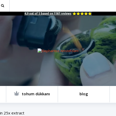
4.9
out of
5
based on
1187
reviews
tohum dükkanı
blog
n 25x extract