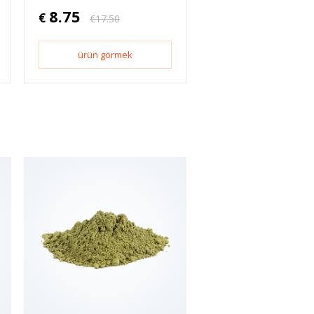
8.75
€
€
17.50
ürün görmek