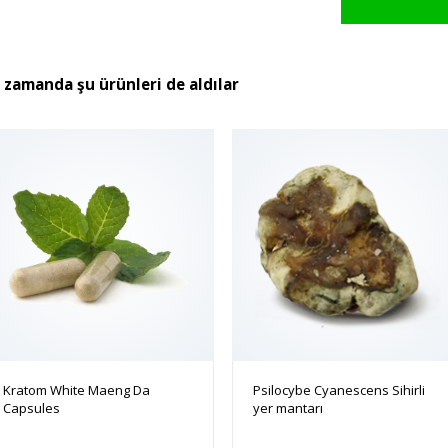
ı zamanda şu ürünleri de aldılar
Kratom White Maeng Da
Psilocybe Cyanescens Sihirli
Capsules
yer mantarı