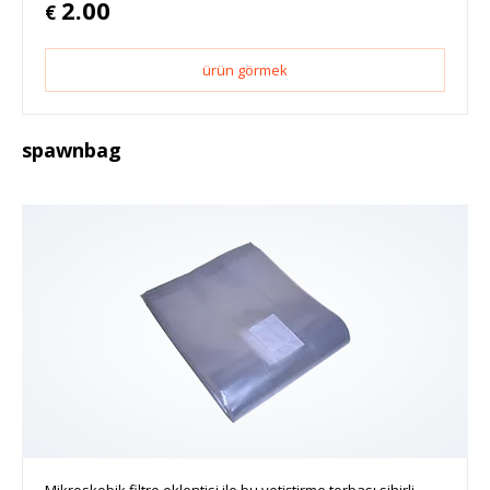
2.00
€
ürün görmek
spawnbag
Mikroskobik filtre eklentisi ile bu yetiştirme torbası sihirli