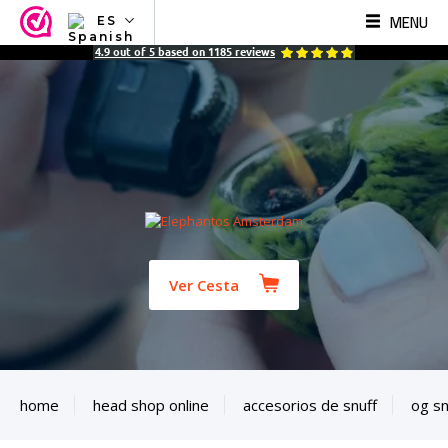
MENU
ES
NL
4.9
out of
5
based on
1185
reviews
EN
FR
TR
SV
ES
DE
Ver Cesta
home
head shop online
accesorios de snuff
og sn