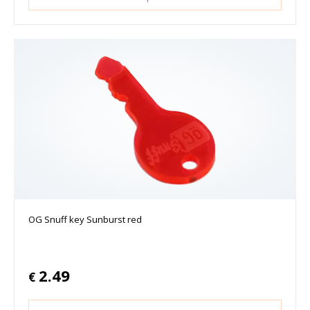
OG Snuff key Sunburst red
2.49
€