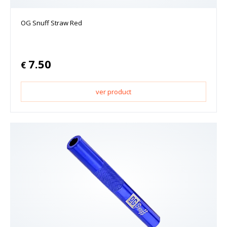
OG Snuff Straw Red
7.50
€
ver product