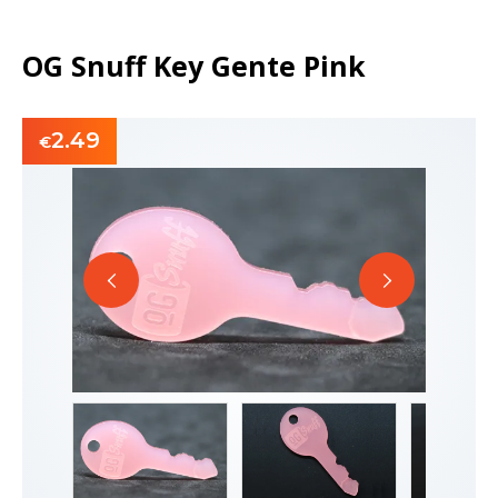
OG Snuff Key Gente Pink
2.49
€