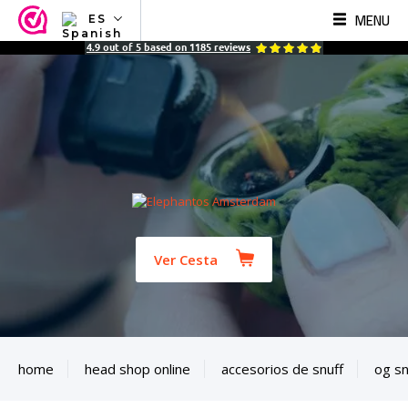
MENU
ES
NL
4.9
out of
5
based on
1185
reviews
EN
FR
TR
SV
ES
DE
Ver Cesta
home
head shop online
accesorios de snuff
og sn