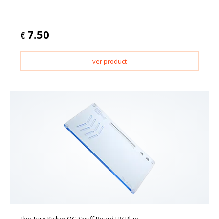
7.50
€
ver product
The Tyre Kicker OG Snuff Board UV Blue