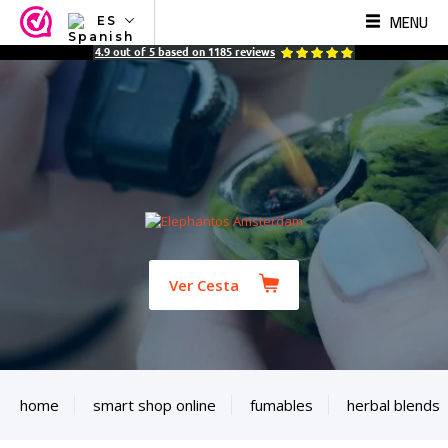
MENU
ES
NL
4.9
out of
5
based on
1185
reviews
EN
FR
TR
SV
ES
DE
Ver Cesta
home
smart shop online
fumables
herbal blends