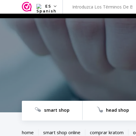
ES
NL
EN
FR
TR
SV
ES
DE
smart shop
head shop
home
smart shop online
comprar kratom
o