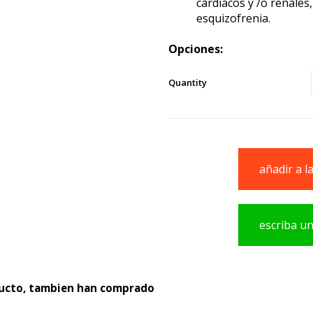
cardíacos y /o renales
esquizofrenia.
Opciones:
Quantity
añadir a l
escriba u
producto
ducto, tambien han comprado