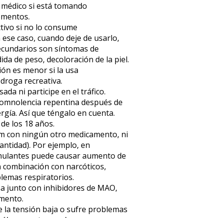
 médico si está tomando
ementos.
tivo si no lo consume
ese caso, cuando deje de usarlo,
secundarios son síntomas de
da de peso, decoloración de la piel.
ción es menor si la usa
droga recreativa.
da ni participe en el tráfico.
omnolencia repentina después de
rgía. Así que téngalo en cuenta.
 de los 18 años.
 con ningún otro medicamento, ni
cantidad). Por ejemplo, en
mulantes puede causar aumento de
en combinación con narcóticos,
lemas respiratorios.
sa junto con inhibidores de MAO,
omento.
e la tensión baja o sufre problemas