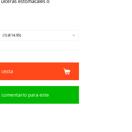
, úlceras estomacales o
(1) (€14.95)
a cesta
n comentario para este