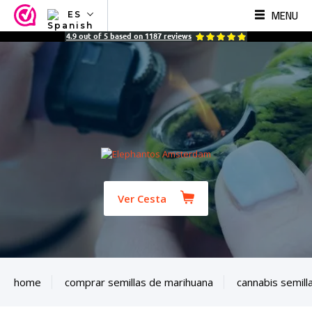
MENU
ES
NL
4.9
out of
5
based on
1187
reviews
EN
FR
TR
SV
ES
DE
Ver Cesta
home
comprar semillas de marihuana
cannabis semill