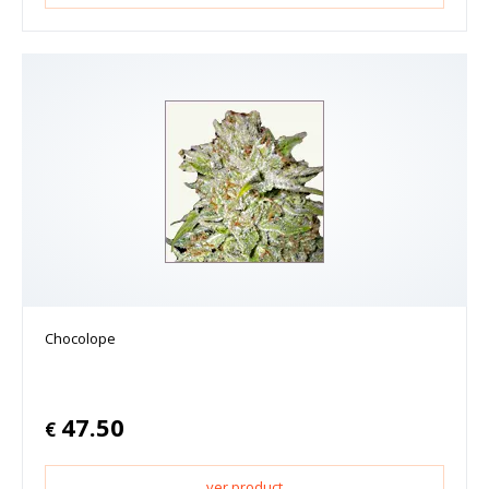
Chocolope
47.50
€
ver product