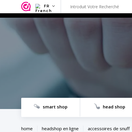
FR
NL
EN
FR
TR
SV
ES
DE
smart shop
head shop
home
headshop en ligne
accessoires de snuff