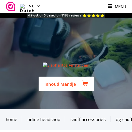
MENU
NL
NL
4.9
out of
5
based on
1185
reviews
EN
FR
TR
SV
ES
DE
Inhoud Mandje
home
online headshop
snuff accessories
og snuf