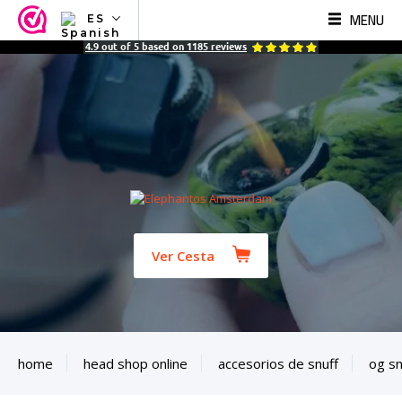
MENU
ES
NL
4.9
out of
5
based on
1185
reviews
EN
FR
TR
SV
ES
DE
Ver Cesta
home
head shop online
accesorios de snuff
og sn