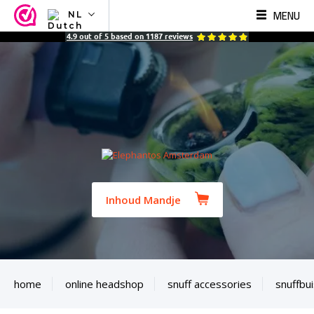
MENU
NL
NL
4.9
out of
5
based on
1187
reviews
EN
FR
TR
SV
ES
DE
Inhoud Mandje
home
online headshop
snuff accessories
snuffbu