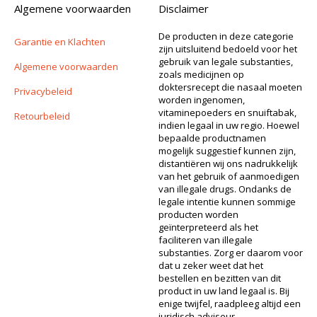
Algemene voorwaarden
Disclaimer
De producten in deze categorie
Garantie en Klachten
zijn uitsluitend bedoeld voor het
gebruik van legale substanties,
Algemene voorwaarden
zoals medicijnen op
doktersrecept die nasaal moeten
Privacybeleid
worden ingenomen,
vitaminepoeders en snuiftabak,
Retourbeleid
indien legaal in uw regio. Hoewel
bepaalde productnamen
mogelijk suggestief kunnen zijn,
distantiëren wij ons nadrukkelijk
van het gebruik of aanmoedigen
van illegale drugs. Ondanks de
legale intentie kunnen sommige
producten worden
geïnterpreteerd als het
faciliteren van illegale
substanties. Zorg er daarom voor
dat u zeker weet dat het
bestellen en bezitten van dit
product in uw land legaal is. Bij
enige twijfel, raadpleeg altijd een
juridisch adviseur.