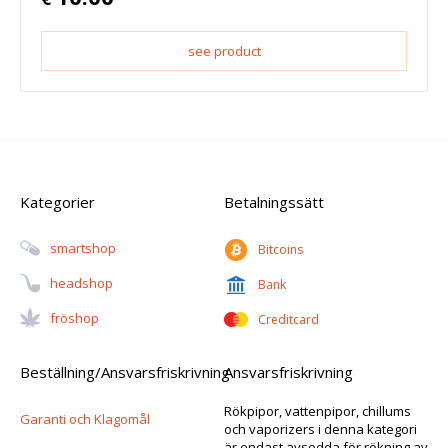
see product
Kategorier
Betalningssätt
Smartshop
Bitcoins
Headshop
Bank
Fröshop
Creditcard
Beställning/Ansvarsfriskrivning
Ansvarsfriskrivning
Rökpipor, vattenpipor, chillums
Garanti och Klagomål
och vaporizers i denna kategori
är endast avsedda för rökning av