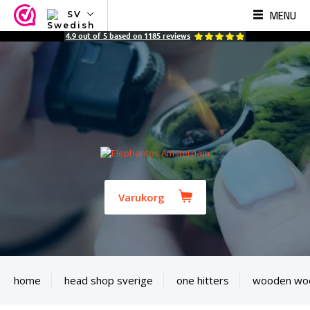
MENU
SV
NL
4.9
out of
5
based on
1185
reviews
EN
FR
TR
SV
ES
DE
Varukorg
home
head shop sverige
one hitters
wooden wood