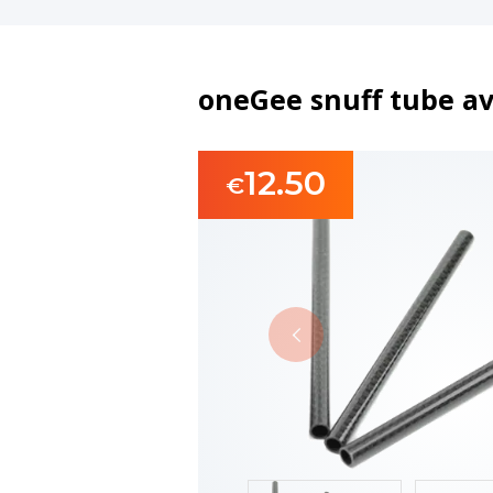
oneGee snuff tube av 
12.50
€