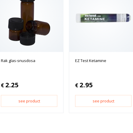
Rak glas-snusdosa
EZ Test Ketamine
2.25
2.95
€
€
see product
see product