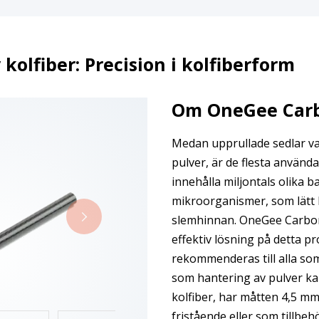
kolfiber: Precision i kolfiberform
Om OneGee Car
Medan upprullade sedlar va
pulver, är de flesta använd
innehålla miljontals olika b
mikroorganismer, som lätt
slemhinnan. OneGee Carbo
effektiv lösning på detta 
rekommenderas till alla so
som hantering av pulver kan
kolfiber, har måtten 4,5 m
fristående eller som tillbe