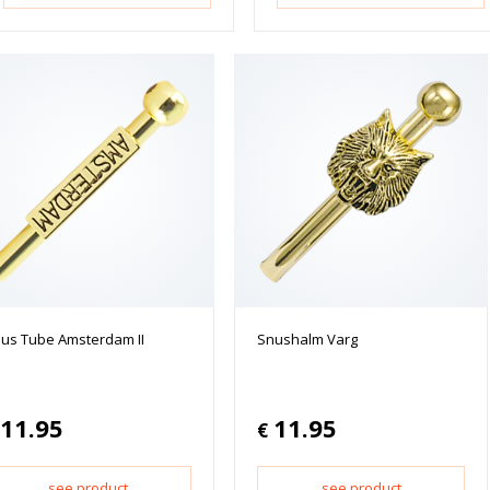
us Tube Amsterdam II
Snushalm Varg
11.95
11.95
€
see product
see product