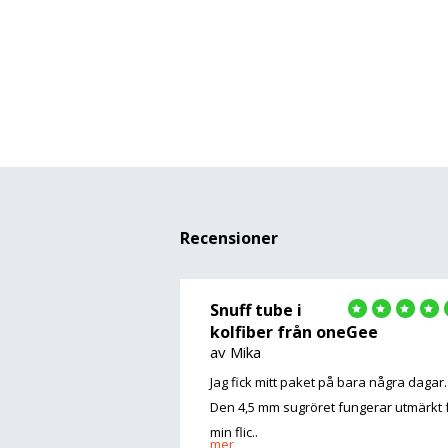
Recensioner
Snuff tube i
kolfiber från oneGee
av Mika
Jag fick mitt paket på bara några dagar.
Den 4,5 mm sugröret fungerar utmärkt 
min flic..
mer