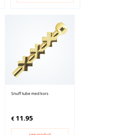
Snuff tube med kors
11.95
€
see product