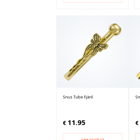
Snus Tube Fjäril
Sn
11.95
€
€
see product