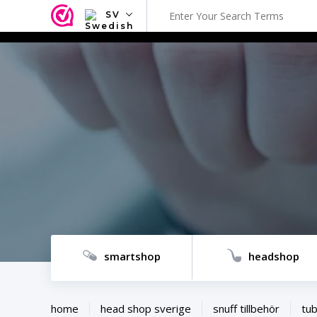
SV
NL
EN
FR
TR
SV
ES
DE
smartshop
headshop
home
head shop sverige
snuff tillbehör
tu