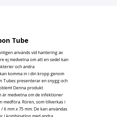
bon Tube
nligen används vid hantering av
are ej medvetna om att en sedel kan
akterier och andra
 kan komma in i din kropp genom
n Tubes presenterar en snygg och
problem! Denna produkt
m är medvetna om de infektioner
 medföra. Rören, som tillverkas i
m / 6 mm x 75 mm. De kan användas
hör i kombination med andra