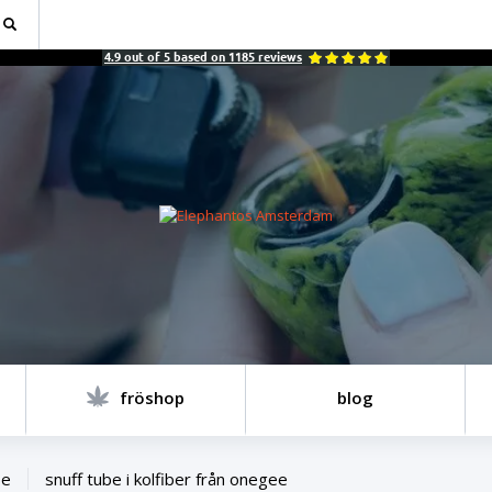
4.9
out of
5
based on
1185
reviews
fröshop
blog
be
snuff tube i kolfiber från onegee