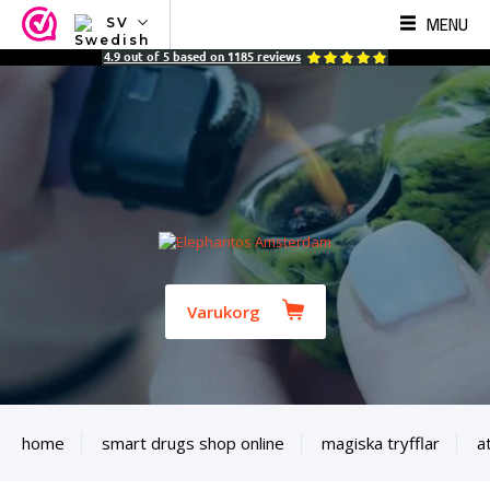
MENU
SV
NL
4.9
out of
5
based on
1185
reviews
EN
FR
TR
SV
ES
DE
Varukorg
home
smart drugs shop online
magiska tryfflar
a