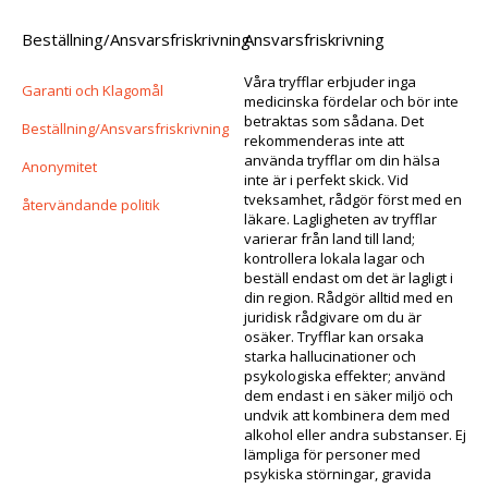
Beställning/Ansvarsfriskrivning
Ansvarsfriskrivning
Våra tryfflar erbjuder inga
Garanti och Klagomål
medicinska fördelar och bör inte
betraktas som sådana. Det
Beställning/Ansvarsfriskrivning
rekommenderas inte att
använda tryfflar om din hälsa
Anonymitet
inte är i perfekt skick. Vid
tveksamhet, rådgör först med en
återvändande politik
läkare. Lagligheten av tryfflar
varierar från land till land;
kontrollera lokala lagar och
beställ endast om det är lagligt i
din region. Rådgör alltid med en
juridisk rådgivare om du är
osäker. Tryfflar kan orsaka
starka hallucinationer och
psykologiska effekter; använd
dem endast i en säker miljö och
undvik att kombinera dem med
alkohol eller andra substanser. Ej
lämpliga för personer med
psykiska störningar, gravida