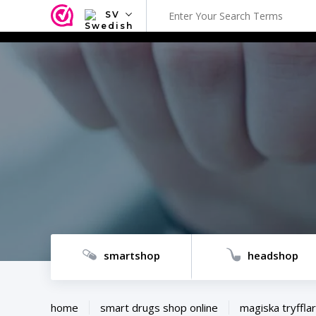
SV
NL
EN
FR
TR
SV
ES
DE
smartshop
headshop
home
smart drugs shop online
magiska tryfflar