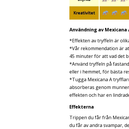
Användning av Mexicana 
*Effekten av tryffeln är olik
*Vår rekommendation är att
45 minuter för att vad det bl
*Använd tryffeln på fastand
eller i hemmet, för bästa re
*Tugga Mexicana A tryfflarn
absorberas genom munnen. 
effekten och har en lindrad
Effekterna
Trippen du får från Mexican
du får av andra svampar, d