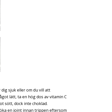
ig sjuk eller om du vill att
ågot lätt, ta en hög dos av vitamin C
got sött, dock inte choklad.
t röka en joint innan trippen eftersom