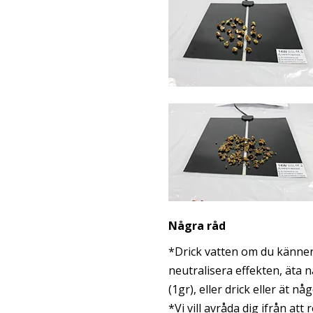
Några råd
*Drick vatten om du känner d
neutralisera effekten, äta n
(1gr), eller drick eller ät nå
*Vi vill avråda dig ifrån at