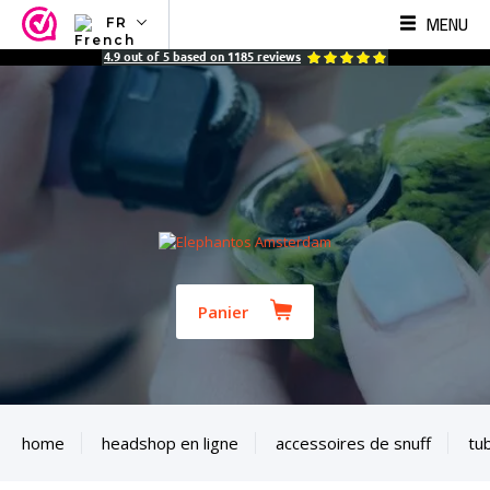
MENU
FR
NL
4.9
out of
5
based on
1185
reviews
EN
FR
TR
SV
ES
DE
Panier
home
headshop en ligne
accessoires de snuff
tu