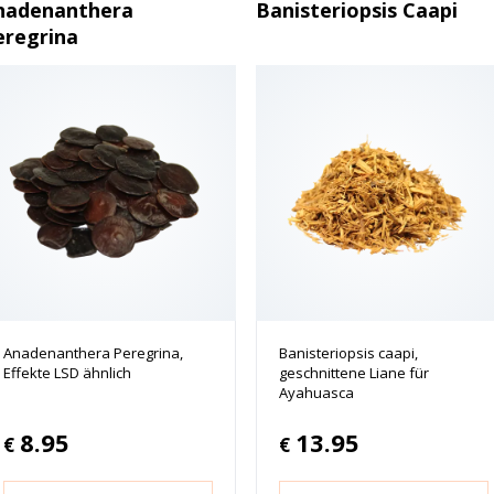
nadenanthera
Banisteriopsis Caapi
eregrina
Anadenanthera Peregrina,
Banisteriopsis caapi,
Effekte LSD ähnlich
geschnittene Liane für
Ayahuasca
8.95
13.95
€
€