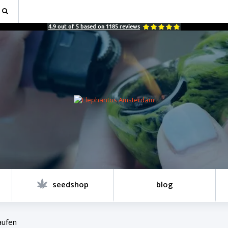
4.9
out of
5
based on
1185
reviews
seedshop
blog
aufen