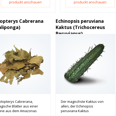
produckt anschauen
produckt anschauen
lopterys Cabrerana
Echinopsis peruviana
aliponga)
Kaktus (Trichocereus
Peruvianus)
plopterys Cabrerana,
Der magischste Kaktus von
gische Blätter aus einer
allen, der Echinopsis
ane aus dem Amazonas
peruviana Kaktus