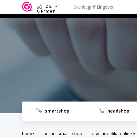
DE
NL
EN
FR
TR
SV
ES
DE
smartshop
headshop
home
online-smart-shop
psychedelika online k