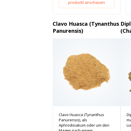
produckt anschauen
Clavo Huasca (Tynanthus
Dip
Panurensis)
(Ch
Clavo Huasca (Tynanthus
Di
Panurensis), als
ma
Aphrodisiakum oder um den
Li
Magen nach einem