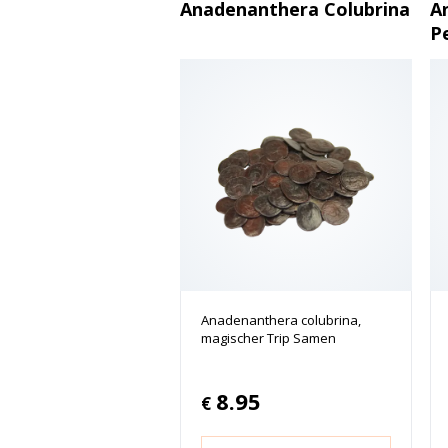
Anadenanthera Colubrina
A
P
Anadenanthera colubrina,
magischer Trip Samen
8.95
€