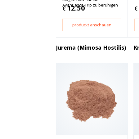
Ayahuasca-Trip zu beruhigen
12.50
€
€
produckt anschauen
Jurema (Mimosa Hostilis)
K