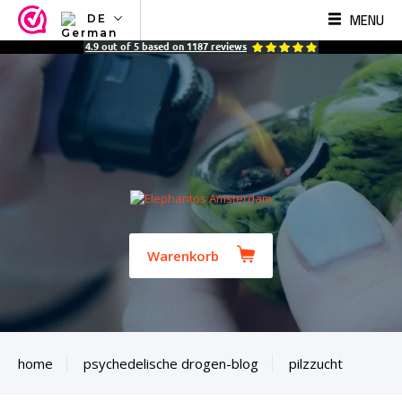
MENU
DE
NL
4.9
out of
5
based on
1187
reviews
EN
FR
TR
SV
ES
DE
Warenkorb
home
psychedelische drogen-blog
pilzzucht