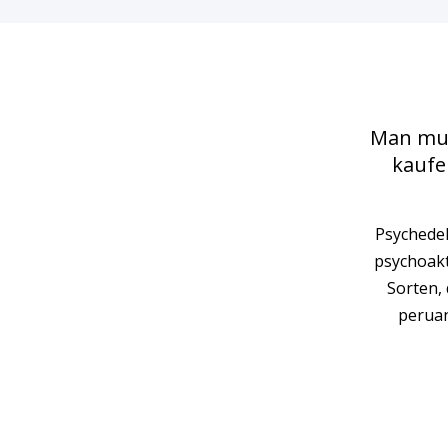
Man mus
kaufe
Psychedel
psychoakt
Sorten,
peruan