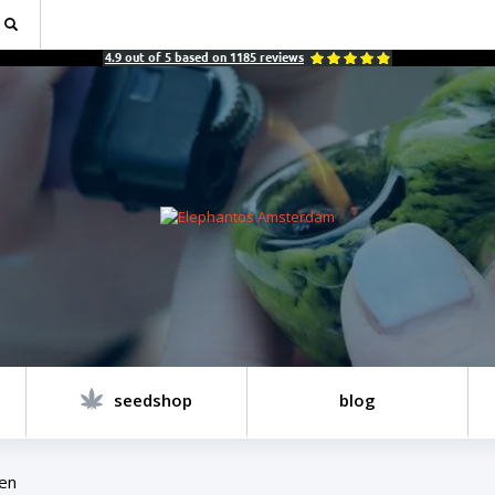
4.9
out of
5
based on
1185
reviews
seedshop
blog
een