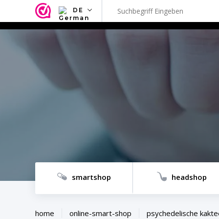
DE
NL
EN
FR
TR
SV
ES
DE
smartshop
headshop
home
online-smart-shop
psychedelische kakt