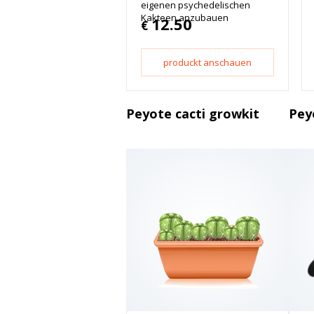
eigenen psychedelischen
Kakteen anzubauen
12.50
€
produckt anschauen
Peyote cacti growkit
Pey