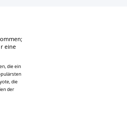
 kommen;
r eine
n, die ein
opulärsten
ote, die
ien der