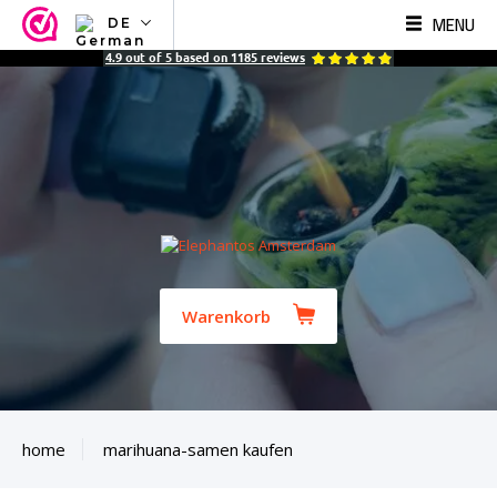
MENU
DE
NL
4.9
out of
5
based on
1185
reviews
EN
FR
TR
SV
ES
DE
Warenkorb
home
marihuana-samen kaufen