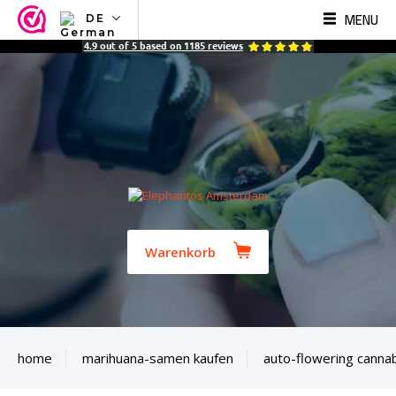
MENU
DE
NL
4.9
out of
5
based on
1185
reviews
EN
FR
TR
SV
ES
DE
Warenkorb
home
marihuana-samen kaufen
auto-flowering canna