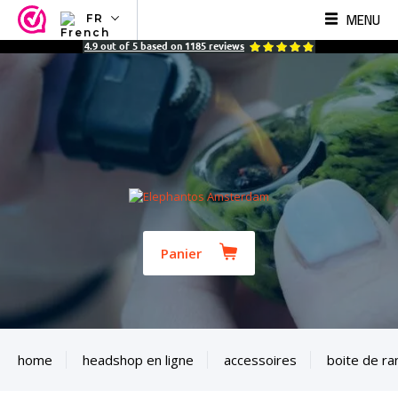
MENU
FR
NL
4.9
out of
5
based on
1185
reviews
EN
FR
TR
SV
ES
DE
Panier
home
headshop en ligne
accessoires
boite de r