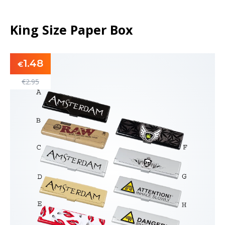
King Size Paper Box
1.48
€
€
2.95