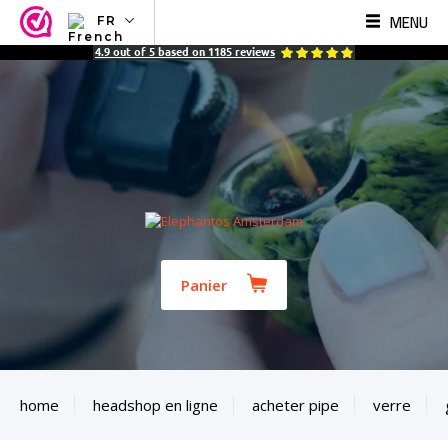
MENU
FR
NL
4.9
out of
5
based on
1185
reviews
EN
FR
TR
SV
ES
DE
Panier
home
headshop en ligne
acheter pipe
verre