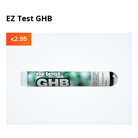
EZ Test GHB
2.95
€