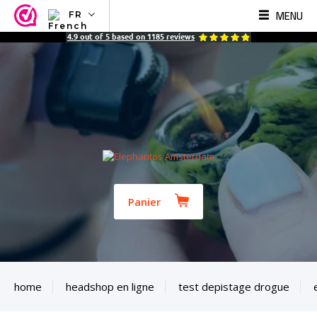
MENU
FR
NL
4.9
out of
5
based on
1185
reviews
EN
FR
TR
SV
ES
DE
Panier
home
headshop en ligne
test depistage drogue