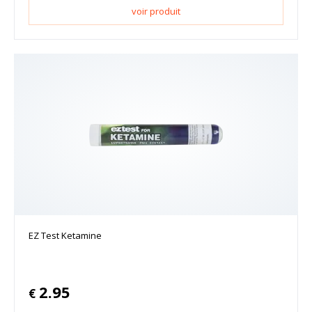
voir produit
EZ Test Ketamine
2.95
€