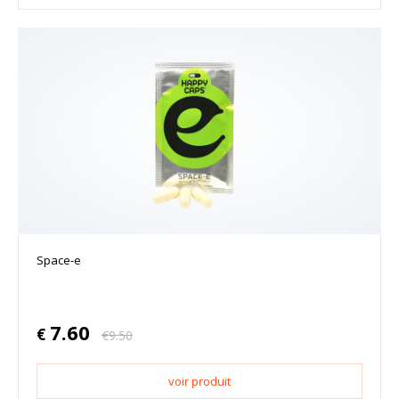
Space-e
7.60
€
€
9.50
voir produit