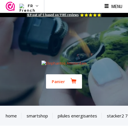
MENU
FR
NL
4.9
out of
5
based on
1185
reviews
EN
FR
TR
SV
ES
DE
Panier
home
smartshop
pilules energisantes
stacker2 7