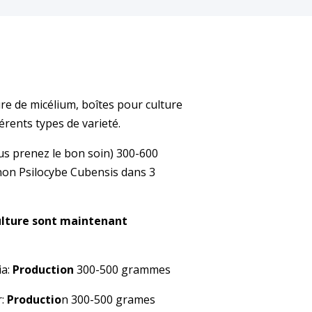
re de micélium, boîtes pour culture
férents types de varieté.
us prenez le bon soin) 300-600
on Psilocybe Cubensis dans 3
ulture sont maintenant
a:
Production
300-500 grammes
r:
Productio
n 300-500 grames