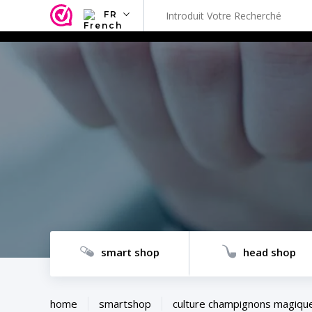
FR
NL
EN
FR
TR
SV
ES
DE
smart shop
head shop
home
smartshop
culture champignons magiqu