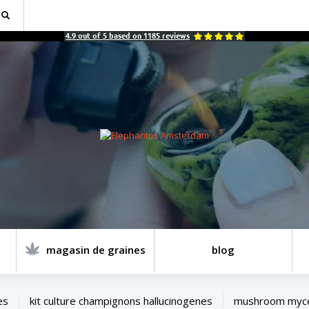
4.9
out of
5
based on
1185
reviews
magasin de graines
blog
es
kit culture champignons hallucinogenes
mushroom myce