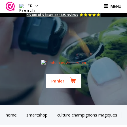
MENU
FR
NL
4.9
out of
5
based on
1185
reviews
EN
FR
TR
SV
ES
DE
Panier
home
smartshop
culture champignons magiques