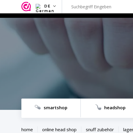
DE
NL
EN
FR
TR
SV
ES
DE
smartshop
headshop
home
online head shop
snuff zubehör
lage