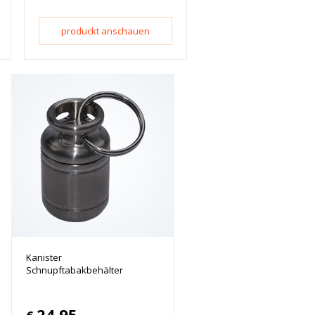
produckt anschauen
Kanister
Schnupftabakbehälter
24.95