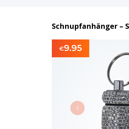
Schnupfanhänger – St
9.95
€