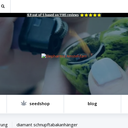
4.9
out of
5
based on
1185
reviews
seedshop
blog
rung
diamant schnupftabakanhänger