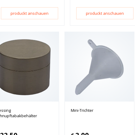
produckt anschauen
produckt anschauen
ssing
Mini-Trichter
hnupftabakbehälter
22.50
2.00