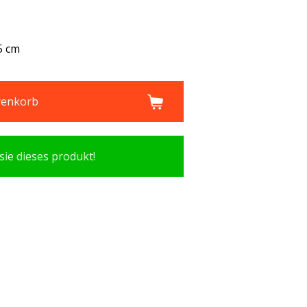
5 cm
renkorb
sie dieses produkt!