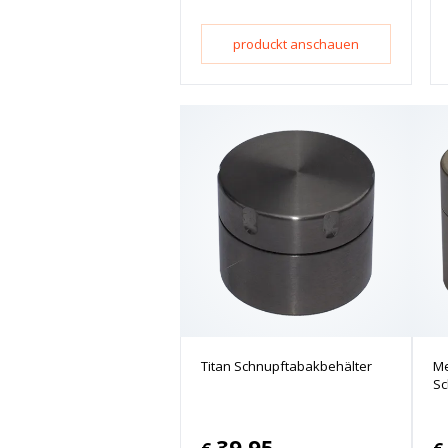
produckt anschauen
Titan Schnupftabakbehälter
Me
Sc
39.95