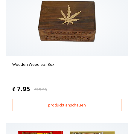
Wooden Weedleaf Box
7.95
€
€
15.90
produckt anschauen