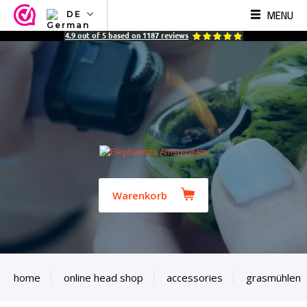
MENU
DE
NL
4.9
out of
5
based on
1187
reviews
EN
FR
TR
SV
ES
DE
Warenkorb
home
online head shop
accessories
grasmühlen