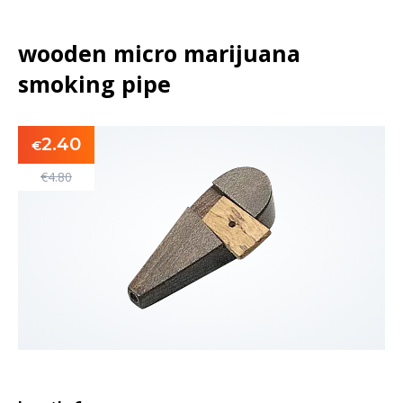
wooden micro marijuana
smoking pipe
2.40
€
€
4.80