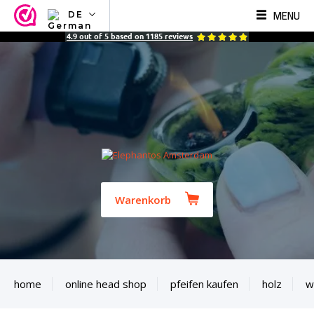
MENU
DE
NL
4.9
out of
5
based on
1185
reviews
EN
FR
TR
SV
ES
DE
Warenkorb
home
online head shop
pfeifen kaufen
holz
w