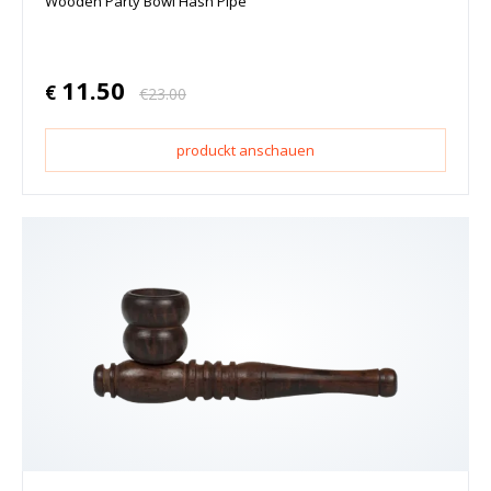
Wooden Party Bowl Hash Pipe
11.50
€
€
23.00
produckt anschauen