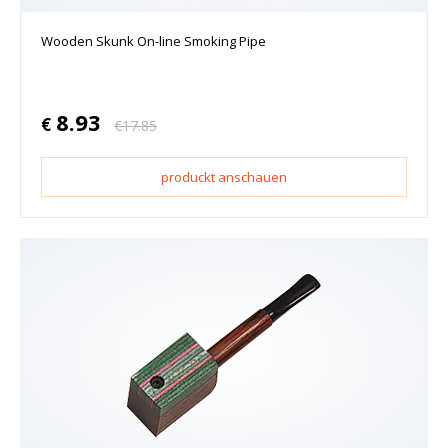
Wooden Skunk On-line Smoking Pipe
8.93
€
€
17.85
produckt anschauen