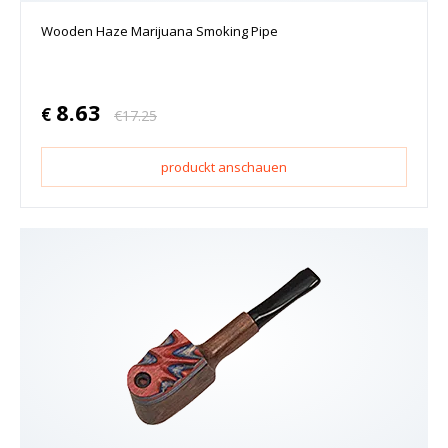
Wooden Haze Marijuana Smoking Pipe
8.63
€
€
17.25
produckt anschauen