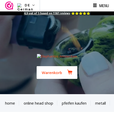
MENU
DE
NL
4.9
out of
5
based on
1187
reviews
EN
FR
TR
SV
ES
DE
Warenkorb
home
online head shop
pfeifen kaufen
metall