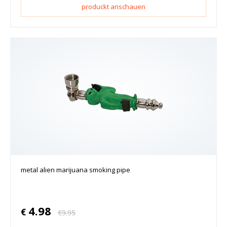
produckt anschauen
metal alien marijuana smoking pipe
4.98
€
€
9.95