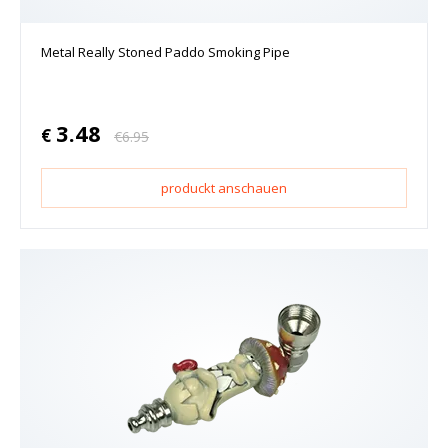
Metal Really Stoned Paddo Smoking Pipe
3.48
€
€
6.95
produckt anschauen