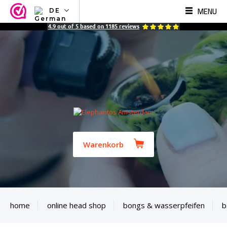
MENU
DE
NL
4.9
out of
5
based on
1185
reviews
EN
FR
TR
SV
ES
DE
Warenkorb
home
online head shop
bongs & wasserpfeifen
b