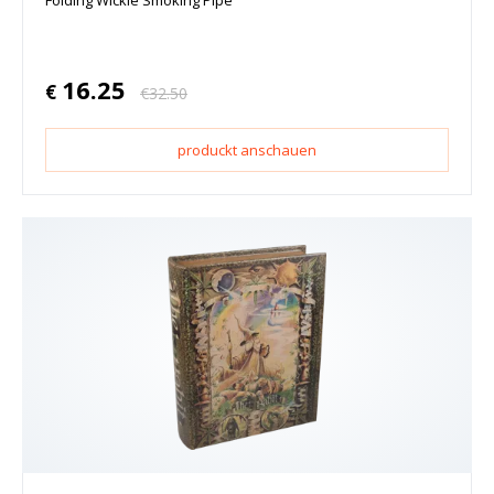
Folding Wickie Smoking Pipe
16.25
€
€
32.50
produckt anschauen