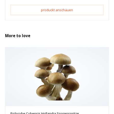
produckt anschauen
More to love
Psilocybe Cubensis Hollandia Sporenspritze