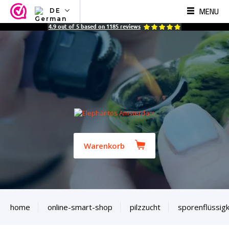
MENU
DE
NL
4.9
out of
5
based on
1185
reviews
EN
FR
TR
SV
ES
DE
Warenkorb
home
online-smart-shop
pilzzucht
sporenflüssigk